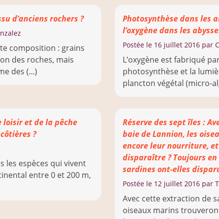
issu d’anciens rochers ?
Photosynthèse dans les 
l’oxygène dans les abysse
nzalez
Postée le
16 juillet 2016
par 
nte composition : grains
ion des roches, mais
L’oxygène est fabriqué par
e des (...)
photosynthèse et la lumièr
plancton végétal (micro-alg
 loisir et de la pêche
Réserve des sept îles : Av
côtières ?
baie de Lannion, les oise
encore leur nourriture, et
disparaître ? Toujours en
s les espèces qui vivent
sardines ont-elles dispar
tinental entre 0 et 200 m,
Postée le
12 juillet 2016
par T
Avec cette extraction de s
oiseaux marins trouveront-