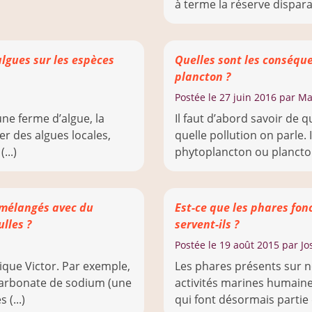
à terme la réserve disparaît
algues sur les espèces
Quelles sont les conséque
plancton ?
Postée le
27 juin 2016
par M
une ferme d’algue, la
Il faut d’abord savoir de 
er des algues locales,
quelle pollution on parle. 
...)
phytoplancton ou plancton 
 mélangés avec du
Est-ce que les phares fon
lles ?
servent-ils ?
Postée le
19 août 2015
par Jo
sique Victor. Par exemple,
Les phares présents sur 
icarbonate de sodium (une
activités marines humaine
(...)
qui font désormais partie d