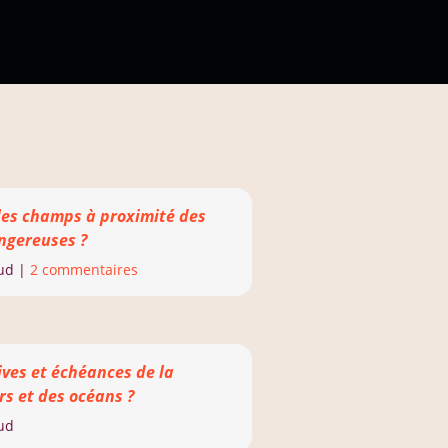
les champs à proximité des
angereuses ?
ud
|
2 commentaires
ives et échéances de la
s et des océans ?
ud