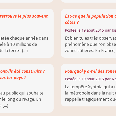
 retrouve le plus souvent
Est-ce que la population
côtes ?
Postée le
19 août 2015
par Jo
ejetée chaque année dans
Et bien tu es très observat
ée à 10 millions de
phénomène que l’on obser
la terre– (...)
zones côtières. En France, 
nt-ils été construits ?
Pourquoi y a-t-il des zones
ous les pays ?
Postée le
19 août 2015
par No
La tempête Xynthia qui a tr
é au public qui souhaite
la métropole dans la nuit 
 le long du rivage. En
rappelle tragiquement que 
(...)