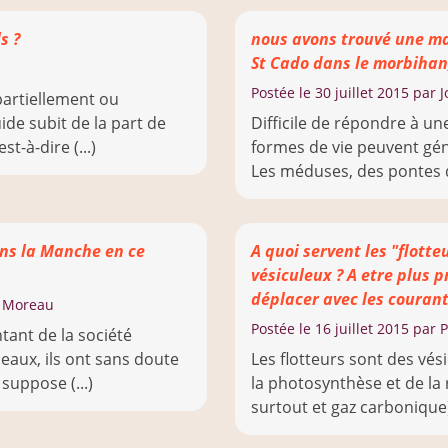
s ?
nous avons trouvé une ma
St Cado dans le morbihan,
Postée le
30 juillet 2015
par J
partiellement ou
de subit de la part de
Difficile de répondre à un
st-à-dire (...)
formes de vie peuvent gén
Les méduses, des pontes d’
ans la Manche en ce
A quoi servent les "flotteu
vésiculeux ? A etre plus p
déplacer avec les courant
n Moreau
Postée le
16 juillet 2015
par P
ant de la société
eaux, ils ont sans doute
Les flotteurs sont des vés
 suppose (...)
la photosynthèse et de la 
surtout et gaz carbonique) 