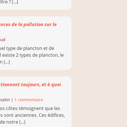
re ? (...)
nces de la pollution sur le
aud
quel type de plancton et de
Il existe 2 types de plancton, le
(...)
ctionnent toujours, et à quoi
sselin
|
1 commentaire
nos côtes témoignent que les
s sont anciennes. Ces édifices,
e notre (...)