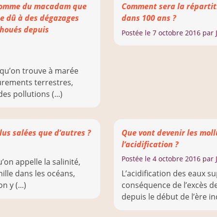
 comme du macadam que
Comment sera la répartit
ce dû à des dégazages
dans 100 ans ?
choués depuis
Postée le
7 octobre 2016
par J
 qu’on trouve à marée
urements terrestres,
s pollutions (...)
us salées que d’autres ?
Que vont devenir les mol
l’acidification ?
Postée le
4 octobre 2016
par J
’on appelle la salinité,
lle dans les océans,
L’acidification des eaux su
 y (...)
conséquence de l’excès d
depuis le début de l’ère ind